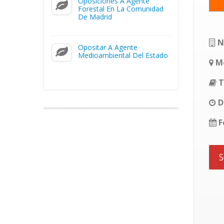
Oposiciones A Agente
Forestal En La Comunidad
De Madrid
N
Opositar A Agente
Medioambiental Del Estado
Mo
T
D
F
S