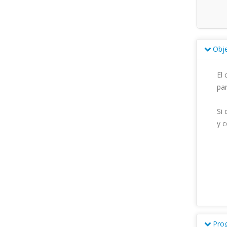
Obje
El 
par
Si 
y c
Pro