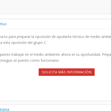
tivo
curso para preparar la oposición de ayudante técnico de medio ambien
a esta oposición del grupo C.

quieres trabajar en el medio ambiente ahora es tu oportunidad. Prepa
onsigue un puesto como funcionario.                                        

SOLICITA MÁS INFORMACIÓN
grama