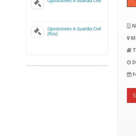
Oposiciones A Guardia Civil
N
Oposiciones A Guardia Civil
(flou)
Mo
T
D
F
S