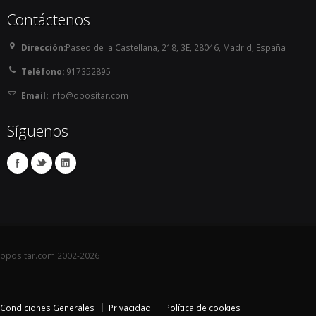
de segunda actividad con destino antes de que 
Contáctenos
finalice el plazo de presentación de instancias (que 
en ningún caso será inferior a 57 años).

Dirección:
Paseo de la Castellana, 218, 3E, 28046, Madrid, España
    En Baleares no hay límite de edad (sería la edad 
Teléfono:
917352895
de jubilación).

Email:
info@opositar.com
    En Extremadura, no limitan la edad.

    En Galicia, La Rioja y la Comunidad Valenciana, 
Síguenos
no haber cumplido los 36 años.

    En Castilla La Mancha y Andalucía , como límite 
superior la edad de jubilación. 

        NOTA INFORMATIVA: En ambos casos existe 
un Decreto que sí establece límite de edad, de 32 
años en el primer caso y de 35 en el segundo: en 
Castilla la Mancha un Decreto del año 2006 y en 
Andalucía un Decreto del 2003. En todo caso, por 
opositar.com 2002-2026
aplicación del Estatuto Básico del Empleado 
Público del año 2007 (norma posterior y de rango 
superior) este límite quedaría sin efecto, ya que 
Condiciones Generales
Privacidad
Política de cookies