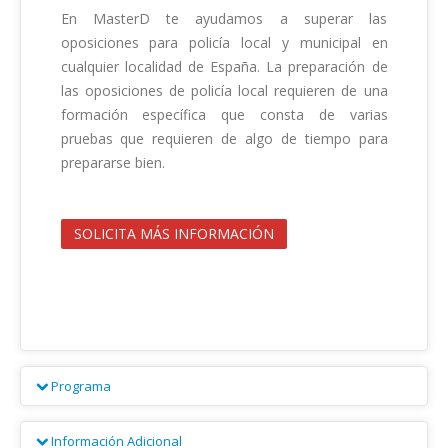
En MasterD te ayudamos a superar las 
oposiciones para policía local y municipal en 
cualquier localidad de España. La preparación de 
las oposiciones de policía local requieren de una 
formación específica que consta de varias 
pruebas que requieren de algo de tiempo para 
prepararse bien.                                        

SOLICITA MÁS INFORMACIÓN
Programa
La preparación del acceso a la policía local que 
Información Adicional