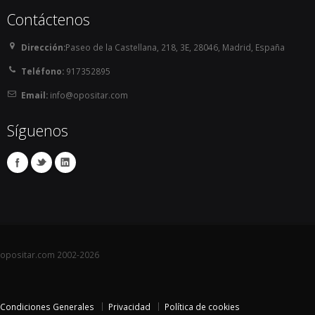
de segunda actividad con destino antes de que 
Contáctenos
finalice el plazo de presentación de instancias (que 
en ningún caso será inferior a 57 años).

Dirección:
Paseo de la Castellana, 218, 3E, 28046, Madrid, España
    En Baleares no hay límite de edad (sería la edad 
Teléfono:
917352895
de jubilación).

Email:
info@opositar.com
    En Extremadura, no limitan la edad.

    En Galicia, La Rioja y la Comunidad Valenciana, 
Síguenos
no haber cumplido los 36 años.

    En Castilla La Mancha y Andalucía , como límite 
superior la edad de jubilación. 

        NOTA INFORMATIVA: En ambos casos existe 
un Decreto que sí establece límite de edad, de 32 
años en el primer caso y de 35 en el segundo: en 
Castilla la Mancha un Decreto del año 2006 y en 
Andalucía un Decreto del 2003. En todo caso, por 
opositar.com 2002-2026
aplicación del Estatuto Básico del Empleado 
Público del año 2007 (norma posterior y de rango 
superior) este límite quedaría sin efecto, ya que 
Condiciones Generales
Privacidad
Política de cookies