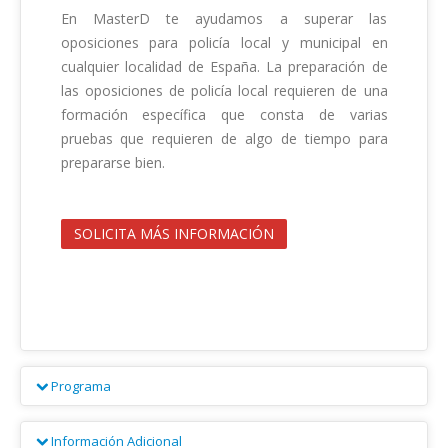
En MasterD te ayudamos a superar las 
oposiciones para policía local y municipal en 
cualquier localidad de España. La preparación de 
las oposiciones de policía local requieren de una 
formación específica que consta de varias 
pruebas que requieren de algo de tiempo para 
prepararse bien.                                        

SOLICITA MÁS INFORMACIÓN
Programa
La preparación del acceso a la policía local que 
Información Adicional