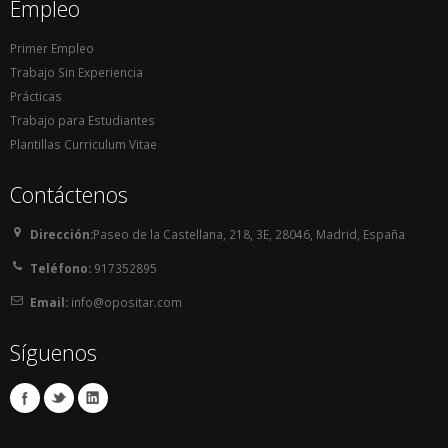
Empleo
CASOS PRÁCTICOS 

Múltiples ejercicios y casos prácticos

Primer Empleo
Trabajo Sin Experiencia
TEST PSICOTÉCNICOS 

Prácticas
Aprende a resolver los test

Trabajo para Estudiantes
Plantillas Curriculum Vitae
VÍDEOCLASES 24HS 

Acceso a todas las clases en vídeo

Contáctenos
TALLERES EN TU CENTRO 

Dirección:
Paseo de la Castellana, 218, 3E, 28046, Madrid, España
Actividades individuales y en grupos
Teléfono:
917352895
Email:
info@opositar.com
Síguenos
SOLICITA MÁS INFORMACIÓN