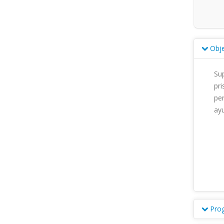
Obje
Sup
pr
per
ayud
Pro