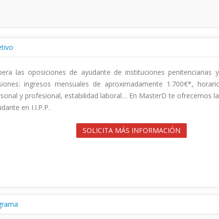
tivo
era las oposiciones de ayudante de instituciones penitenciarias y
isiones: ingresos mensuales de aproximadamente 1.700€*, horarios f
sonal y profesional, estabilidad laboral… En MasterD te ofrecemos l
ante en I.I.P.P.                                        

SOLICITA MÁS INFORMACIÓN
grama