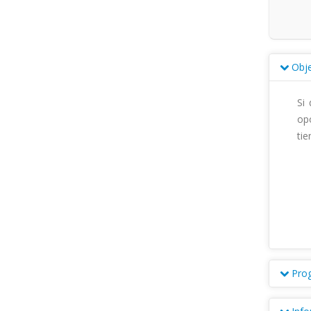
Obje
Si 
opo
tien
Pro
Dis