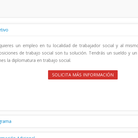
tivo
quieres un empleo en tu localidad de trabajador social y al mismo 
siciones de trabajo social son tu solución. Tendrás un sueldo y un 
es la diplomatura en trabajo social.                                        

SOLICITA MÁS INFORMACIÓN
grama
fruta de las ventajas de ser funcionario ejerciendo de trabajador s