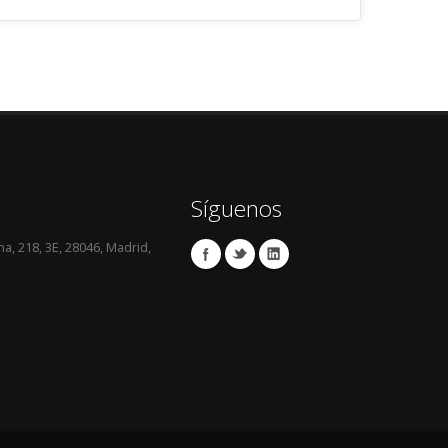
odología guiada y nuestro sistema P8.10 están 


e cualquiera de las Administraciones públicas.

Síguenos
a, 218, 3E, 28046, Madrid,