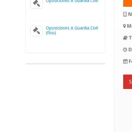
Oposiciones A Guardia Civil
N
Mo
Oposiciones A Guardia Civil
(flou)
T
D
F
S