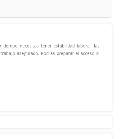
tiempo necesitas tener estabilidad laboral, las 
trabajo asegurado. Podrás preparar el acceso si 
ocial. En MasterD te ayudaremos en todo momento 