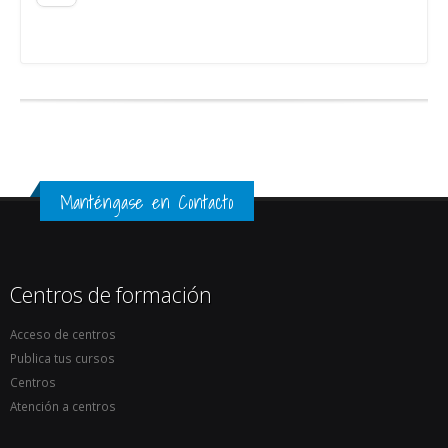
Activitats en el teu centre 

Individuals i en grup
SOLICITA MÁS INFORMACIÓN
Manténgase en Contacto
Centros de formación
Acceso de centros
Publica tus cursos
Centros
Atención a centros