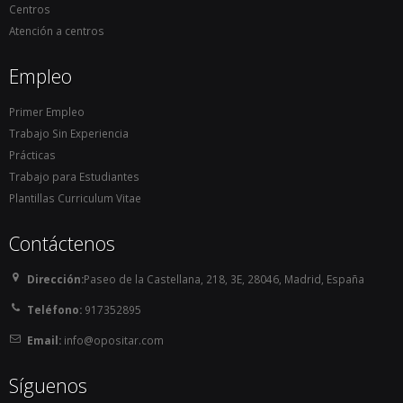
técnico.

Centros
        En Aragón, a partir de la publicación del 
Atención a centros
Decreto 158/2014, de 6 de octubre, por el que se 
Empleo
regula la organización y funcionamiento de los 
Servicios de Prevención, Extinción de Incendios y 
Primer Empleo
Salvamento de la Comunidad Autónoma de 
Trabajo Sin Experiencia
Aragón,  publicado en el BOA de 17 de octubre de 
Prácticas
2014, la categoría de Bombero se clasifica en el 
Trabajo para Estudiantes
Grupo C, subgrupo C1, que corresponde al Título 
Plantillas Curriculum Vitae
de Bachiller o técnico.

    Permisos de conducir B y C. En caso de que la 
Contáctenos
plaza sea para bombero conductor, pueden llegar 
a pedir el carné C + E.

Dirección:
Paseo de la Castellana, 218, 3E, 28046, Madrid, España
    Altura: no hay nada definido.

Teléfono:
917352895
Normalmente estos requisitos deben cumplirse 
Email:
info@opositar.com
en el momento de presentación de instancias. No 
obstante, pueden exigir la presentación de los 
Síguenos
carnés de conducir cuando se vaya a tomar 