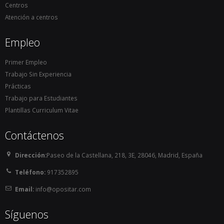
técnico.

Centros
        En Aragón, a partir de la publicación del 
Atención a centros
Decreto 158/2014, de 6 de octubre, por el que se 
Empleo
regula la organización y funcionamiento de los 
Servicios de Prevención, Extinción de Incendios y 
Primer Empleo
Salvamento de la Comunidad Autónoma de 
Trabajo Sin Experiencia
Aragón,  publicado en el BOA de 17 de octubre de 
Prácticas
2014, la categoría de Bombero se clasifica en el 
Trabajo para Estudiantes
Grupo C, subgrupo C1, que corresponde al Título 
Plantillas Curriculum Vitae
de Bachiller o técnico.

    Permisos de conducir B y C. En caso de que la 
Contáctenos
plaza sea para bombero conductor, pueden llegar 
a pedir el carné C + E.

Dirección:
Paseo de la Castellana, 218, 3E, 28046, Madrid, España
    Altura: no hay nada definido.

Teléfono:
917352895
Normalmente estos requisitos deben cumplirse 
Email:
info@opositar.com
en el momento de presentación de instancias. No 
obstante, pueden exigir la presentación de los 
Síguenos
carnés de conducir cuando se vaya a tomar 