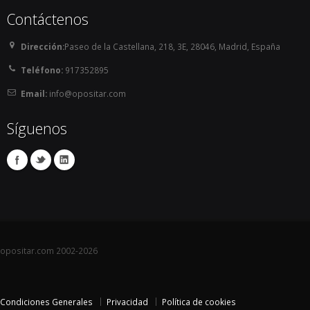
de segunda actividad con destino antes de que 
Contáctenos
finalice el plazo de presentación de instancias (que 
en ningún caso será inferior a 57 años).

Dirección:
Paseo de la Castellana, 218, 3E, 28046, Madrid, España
    En Baleares no hay límite de edad (sería la edad 
Teléfono:
917352895
de jubilación).

Email:
info@opositar.com
    En Extremadura, no limitan la edad.

    En Galicia, La Rioja y la Comunidad Valenciana, 
Síguenos
no haber cumplido los 36 años.

    En Castilla La Mancha y Andalucía , como límite 
superior la edad de jubilación. 

        NOTA INFORMATIVA: En ambos casos existe 
un Decreto que sí establece límite de edad, de 32 
años en el primer caso y de 35 en el segundo: en 
Castilla la Mancha un Decreto del año 2006 y en 
Andalucía un Decreto del 2003. En todo caso, por 
opositar.com 2002-2026
aplicación del Estatuto Básico del Empleado 
Público del año 2007 (norma posterior y de rango 
superior) este límite quedaría sin efecto, ya que 
Condiciones Generales
Privacidad
Política de cookies