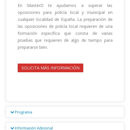
En MasterD te ayudamos a superar las 
oposiciones para policía local y municipal en 
cualquier localidad de España. La preparación de 
las oposiciones de policía local requieren de una 
formación específica que consta de varias 
pruebas que requieren de algo de tiempo para 
prepararse bien.                                        

SOLICITA MÁS INFORMACIÓN
Programa
La preparación del acceso a la policía local que 
Información Adicional