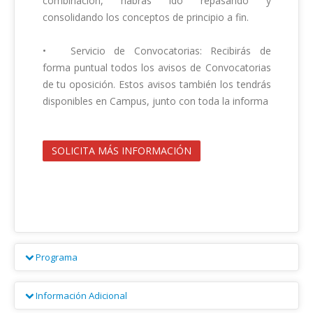
combinación, habrás ido repasando y 
consolidando los conceptos de principio a fin.

•	Servicio de Convocatorias: Recibirás de 
forma puntual todos los avisos de Convocatorias 
de tu oposición. Estos avisos también los tendrás 
disponibles en Campus, junto con toda la informa                                        

SOLICITA MÁS INFORMACIÓN
Programa
Módulo 1. Derecho Constitucional

Información Adicional
Tema 1. Constitución Española de 1978
