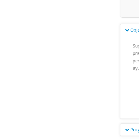
Obje
Sup
pr
per
ayud
Pro