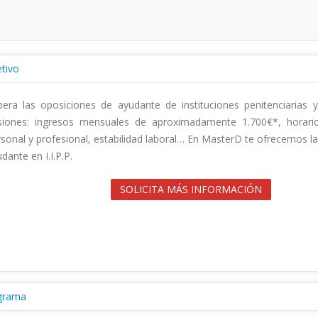
tivo
era las oposiciones de ayudante de instituciones penitenciarias y
isiones: ingresos mensuales de aproximadamente 1.700€*, horarios f
sonal y profesional, estabilidad laboral… En MasterD te ofrecemos l
ante en I.I.P.P.                                        

SOLICITA MÁS INFORMACIÓN
grama