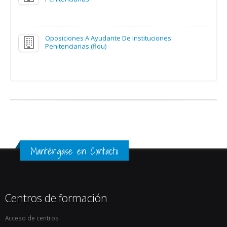
SOLICITA MÁS INFORMACIÓN
Vídeoclases 24hs 

Acceso a todas las clases en vídeo

Oposiciones A Ayudante De Instituciones
Penitenciarias (flou)
Certificado I.U.I. Ortega y Gasset 

Centro Adscrito a Univ. Complutense
SOLICITA MÁS INFORMACIÓN
Manténgase en Contacto
Centros de formación
Acceso de centros