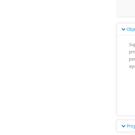
Obje
Sup
pr
per
ayud
Pro