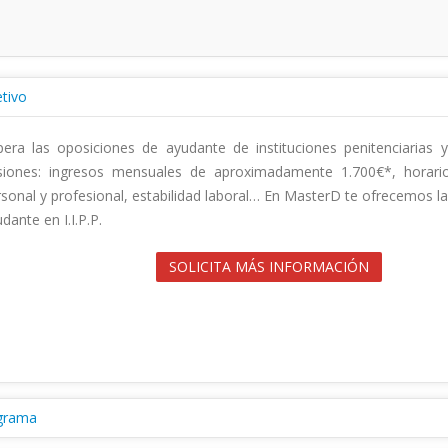
tivo
era las oposiciones de ayudante de instituciones penitenciarias y
isiones: ingresos mensuales de aproximadamente 1.700€*, horarios f
sonal y profesional, estabilidad laboral… En MasterD te ofrecemos l
ante en I.I.P.P.                                        

SOLICITA MÁS INFORMACIÓN
grama