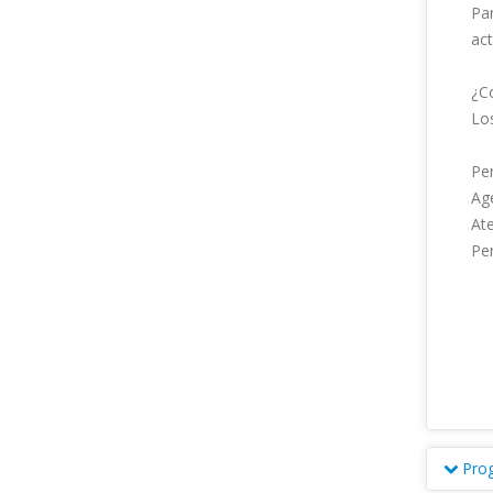
Par
act
¿C
Los
Per
Age
Ate
Pers
Pro