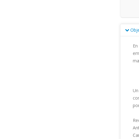
Obje
En
em
mat
Un 
com
por
Rec
Ant
Cam