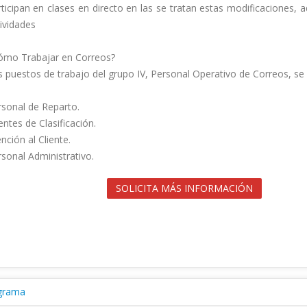
ticipan en clases en directo en las se tratan estas modificaciones, a
ividades

ómo Trabajar en Correos? 

 puestos de trabajo del grupo IV, Personal Operativo de Correos, se d
sonal de Reparto.

ntes de Clasificación.

nción al Cliente.

onal Administrativo.                                        

SOLICITA MÁS INFORMACIÓN
grama