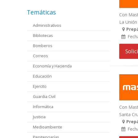
Temáticas
Con Maste
La Unión 
Administrativos
Prep
Bibliotecas
Fech
Bomberos
Soli
Correos
Economía y Hacienda
Educación
Ejercito
Guardia Civil
Informática
Con Maste
Santa Cruz
Justicia
Prepá
Medioambiente
Fech
Penitenciarías