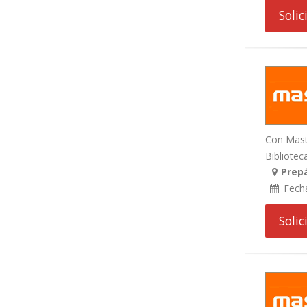
Soli
Con Maste
Biblioteca
Prepá
Fech
Soli