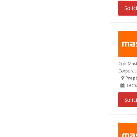
Soli
Con Maste
Corporaci
Prep
Fech
Soli