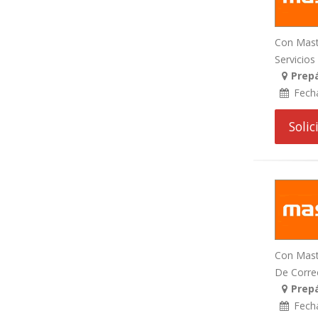
Con Maste
Servicios 
Prepá
Fech
Soli
Con Maste
De Correo
Prep
Fech