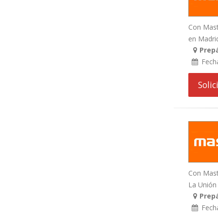
Con Maste
en Madrid 
Prep
Fech
Soli
Con Maste
La Unión 
Prep
Fech