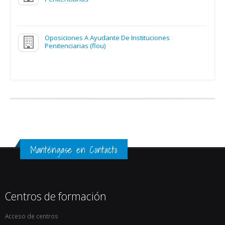
SOLICITA MÁS INFORMACIÓN
Vídeoclases 24hs 

Acceso a todas las clases en vídeo

Oposiciones A Ayudante De Instituciones
Penitenciarias (flou)
Certificado I.U.I. Ortega y Gasset 

Centro Adscrito a Univ. Complutense
SOLICITA MÁS INFORMACIÓN
Manténgase en Contacto
Centros de formación
Acceso de centros