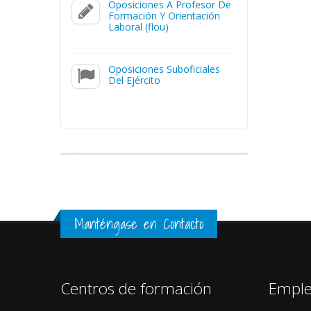
Oposiciones A Profesor De
Formación Y Orientación
Laboral (flou)
Oposiciones Suboficiales
Del Ejército
Manténgase en Contacto
Centros de formación
Empl