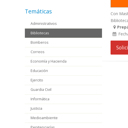
Temáticas
Con Maste
Bibliotec
Administrativos
Prep
Bibliotecas
Fech
Bomberos
Soli
Correos
Economía y Hacienda
Educación
Ejercito
Guardia Civil
Informática
Justicia
Medioambiente
Penitenciarías