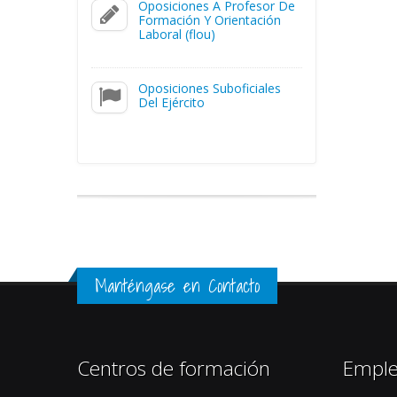
Oposiciones A Profesor De
Formación Y Orientación
Laboral (flou)
Oposiciones Suboficiales
Del Ejército
Manténgase en Contacto
Centros de formación
Empl