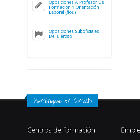
Oposiciones A Profesor De
Formación Y Orientación
Laboral (flou)
Oposiciones Suboficiales
Del Ejército
Manténgase en Contacto
Centros de formación
Empl