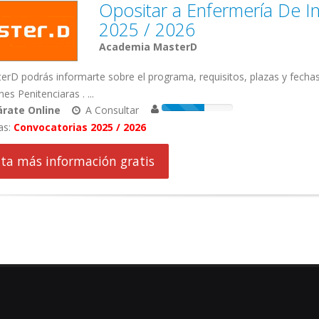
Opositar a Enfermería De In
2025 / 2026
Academia MasterD
rD podrás informarte sobre el programa, requisitos, plazas y fecha
nes Penitenciaras . ...
rate Online
A Consultar
as:
Convocatorias 2025 / 2026
cita más información gratis