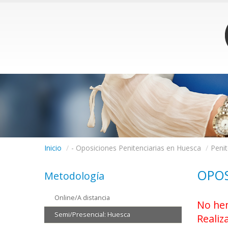
Inicio
/
- Oposiciones Penitenciarias en Huesca
/
Penit
OPOS
Metodología
Online/A distancia
No hem
Semi/Presencial: Huesca
Realiz