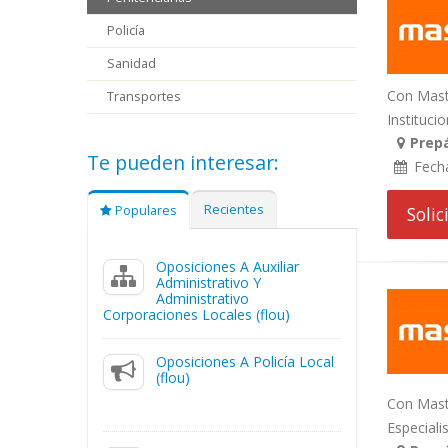
Policía
Sanidad
Con Mast
Transportes
Institucio
Prepá
Te pueden interesar:
Fech
Recientes
Populares
Soli
Oposiciones A Auxiliar
Administrativo Y
Administrativo
Corporaciones Locales (flou)
Oposiciones A Policía Local
(flou)
Con Maste
Especiali