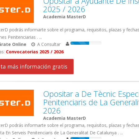
Opositar a Ayudante De Inst
2025 / 2026
Academia MasterD
erD podrás informarte sobre el programa, requisitos, plazas y fech
nes Penitenciarias . ...
rate Online
A Consultar
as:
Convocatorias 2025 / 2026
cita más información gratis
Opositar a De Tècnic Especi
Penitenciaris de La General
2026
Academia MasterD
rD podrás informarte sobre el programa, requisitos, plazas y fecha
sta En Serveis Penitenciaris de La Generalitat De Catalunya . ...