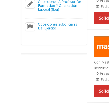
Prepá
Oposiciones A Profesor De
Formación Y Orientación
Fech
Laboral (flou)
Soli
Oposiciones Suboficiales
Del Ejército
Con Maste
Institucio
Prepá
Fech
Soli