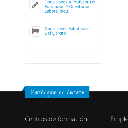
Oposiciones A Profesor De
Formación Y Orientación
Laboral (flou)
Oposiciones Suboficiales
Del Ejército
Manténgase en Contacto
Centros de formación
Empl