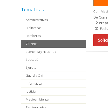
Temáticas
Con Maste
De Correos
Administrativos
Prepá
Bibliotecas
Fech
Bomberos
Soli
Correos
Economía y Hacienda
Educación
Ejercito
Guardia Civil
Informática
Justicia
Medioambiente
Penitenciarías