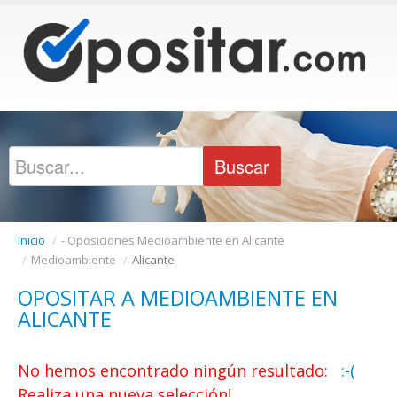
Inicio
/
- Oposiciones Medioambiente en Alicante
/
Medioambiente
/
Alicante
OPOSITAR A MEDIOAMBIENTE EN
ALICANTE
No hemos encontrado ningún resultado:
:-(
Realiza una nueva selección!