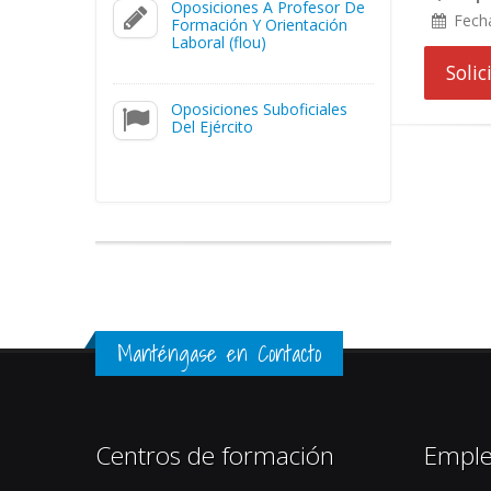
Oposiciones A Profesor De
Fech
Formación Y Orientación
Laboral (flou)
Soli
Oposiciones Suboficiales
Del Ejército
Manténgase en Contacto
Centros de formación
Empl