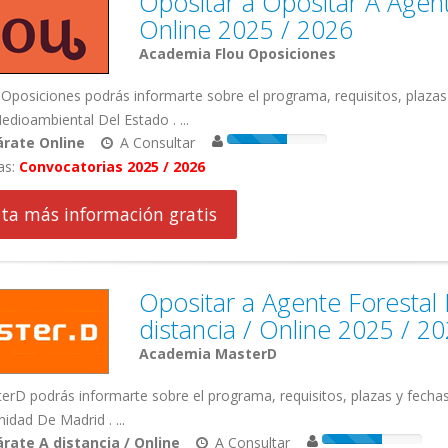
Opositar a Opositar A Agen
Online 2025 / 2026
Academia Flou Oposiciones
Oposiciones podrás informarte sobre el programa, requisitos, plazas
dioambiental Del Estado . ...
rate Online
A Consultar
as:
Convocatorias 2025 / 2026
cita más información gratis
Opositar a Agente Foresta
distancia / Online 2025 / 2
Academia MasterD
rD podrás informarte sobre el programa, requisitos, plazas y fecha
dad De Madrid . ...
rate A distancia / Online
A Consultar