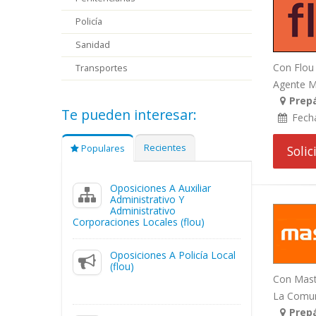
Policía
Sanidad
Con Flou 
Transportes
Agente Me
Prepá
Te pueden interesar:
Fech
Recientes
Populares
Soli
Oposiciones A Auxiliar
Administrativo Y
Administrativo
Corporaciones Locales (flou)
Oposiciones A Policía Local
(flou)
Con Maste
La Comuni
Prepá