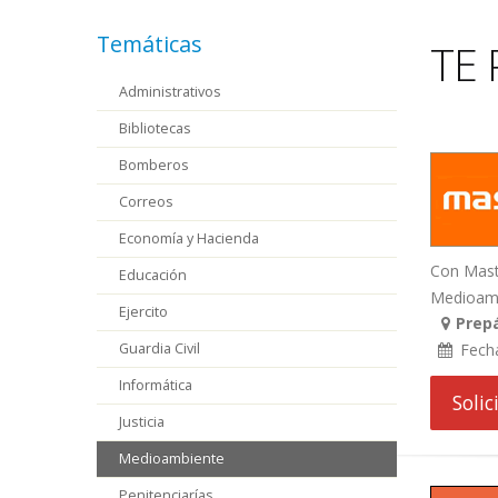
Temáticas
TE 
Administrativos
Bibliotecas
Bomberos
Correos
Economía y Hacienda
Con Maste
Educación
Medioambi
Ejercito
Prepá
Guardia Civil
Fech
Informática
Soli
Justicia
Medioambiente
Penitenciarías