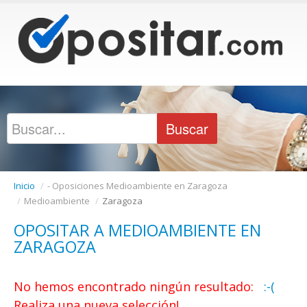
Inicio
/
- Oposiciones Medioambiente en Zaragoza
/
Medioambiente
/
Zaragoza
OPOSITAR A MEDIOAMBIENTE EN
ZARAGOZA
No hemos encontrado ningún resultado:
:-(
Realiza una nueva selección!