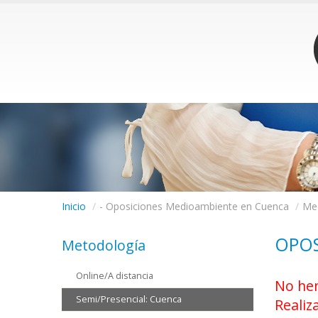
Inicio
/
- Oposiciones Medioambiente en Cuenca
/
Me
OPOS
Metodología
Online/A distancia
No hem
Semi/Presencial: Cuenca
Realiz