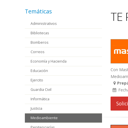
Temáticas
TE 
Administrativos
Bibliotecas
Bomberos
Correos
Economía y Hacienda
Con Maste
Educación
Medioambi
Ejercito
Prepá
Guardia Civil
Fech
Informática
Soli
Justicia
Medioambiente
Penitenciarías