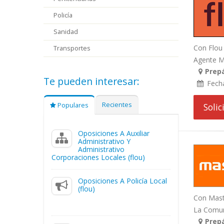
Policía
Sanidad
Con Flou 
Transportes
Agente Me
Prepá
Te pueden interesar:
Fech
Recientes
Populares
Soli
Oposiciones A Auxiliar
Administrativo Y
Administrativo
Corporaciones Locales (flou)
Oposiciones A Policía Local
(flou)
Con Maste
La Comuni
Prepá