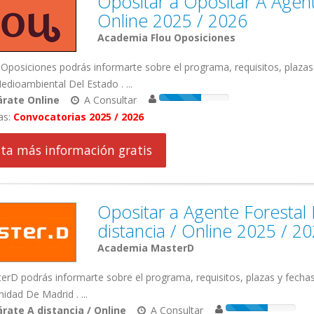
Opositar a Opositar A Agen
Online 2025 / 2026
Academia Flou Oposiciones
Oposiciones podrás informarte sobre el programa, requisitos, plazas
dioambiental Del Estado . ...
rate Online
A Consultar
as:
Convocatorias 2025 / 2026
cita más información gratis
Opositar a Agente Foresta
distancia / Online 2025 / 2
Academia MasterD
rD podrás informarte sobre el programa, requisitos, plazas y fecha
dad De Madrid . ...
rate A distancia / Online
A Consultar