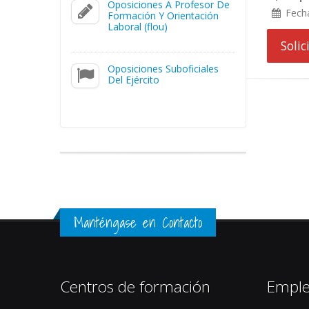
Oposiciones A Profesor De
Fech
Formación Y Orientación
Laboral (flou)
Soli
Oposiciones Suboficiales
Del Ejército
Manténgase en Contacto
Centros de formación
Empl