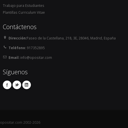
Trabajo para Estudiantes
Plantillas Curriculum Vitae
Contáctenos
Dirección:
Paseo de la Castellana, 218, 3E, 28046, Madrid, España
Teléfono:
917352895
Email:
info@opositar.com
Síguenos
opositar.com 2002-2026