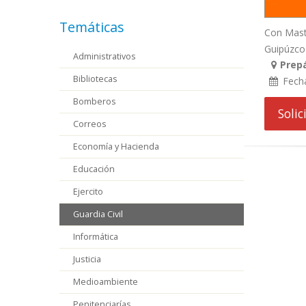
Temáticas
Con Maste
Guipúzcoa 
Administrativos
Prep
Bibliotecas
Fech
Bomberos
Soli
Correos
Economía y Hacienda
Educación
Ejercito
Guardia Civil
Informática
Justicia
Medioambiente
Penitenciarías