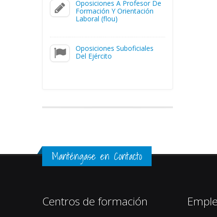
Oposiciones A Profesor De
Formación Y Orientación
Laboral (flou)
Oposiciones Suboficiales
Del Ejército
Manténgase en Contacto
Centros de formación
Empl