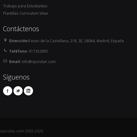
Trabajo para Estudiantes
Plantillas Curriculum Vitae
Contáctenos
Dirección:
Paseo de la Castellana, 218, 3E, 28046, Madrid, España
Teléfono:
917352895
Email:
info@opositar.com
Síguenos
opositar.com 2002-2026