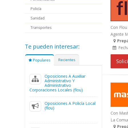
Policía
Sanidad
Con Flou 
Transportes
Agente Me
Prepá
Te pueden interesar:
Fech
Recientes
Populares
Soli
Oposiciones A Auxiliar
Administrativo Y
Administrativo
Corporaciones Locales (flou)
Oposiciones A Policía Local
(flou)
Con Maste
La Comuni
Prepá