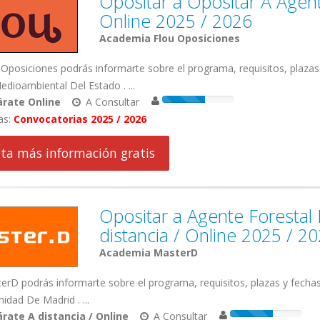
Opositar a Opositar A Agen
Online 2025 / 2026
Academia Flou Oposiciones
Oposiciones podrás informarte sobre el programa, requisitos, plazas
dioambiental Del Estado . ...
rate Online
A Consultar
as:
Convocatorias 2025 / 2026
cita más información gratis
Opositar a Agente Foresta
distancia / Online 2025 / 2
Academia MasterD
rD podrás informarte sobre el programa, requisitos, plazas y fecha
dad De Madrid . ...
rate A distancia / Online
A Consultar