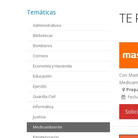
Temáticas
TE 
Administrativos
Bibliotecas
Bomberos
Correos
Economía y Hacienda
Con Maste
Educación
Medioambi
Ejercito
Prepá
Guardia Civil
Fech
Informática
Soli
Justicia
Medioambiente
Penitenciarías