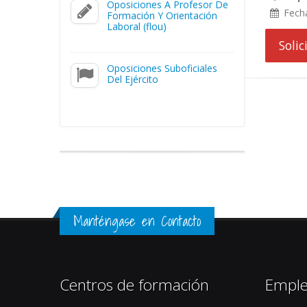
Oposiciones A Profesor De
Fech
Formación Y Orientación
Laboral (flou)
Soli
Oposiciones Suboficiales
Del Ejército
Manténgase en Contacto
Centros de formación
Empl