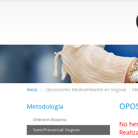
Inicio
/
- Oposiciones Medioambiente en Segovia
/
Me
OPOS
Metodología
Online/A distancia
No hem
Semi/Presencial: Segovia
Realiz