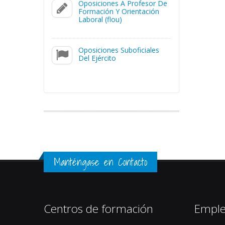
Oposiciones A Profesor De
Formación Y Orientación
Laboral (flou)
Oposiciones Suboficiales
Del Ejército
Manténgase en Contacto
Centros de formación
Empl