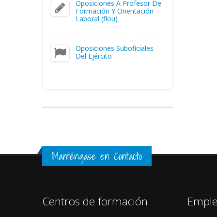
Oposiciones A Profesor De
Formación Y Orientación
Laboral (flou)
Oposiciones Suboficiales
Del Ejército
Manténgase en Contacto
Centros de formación
Empl