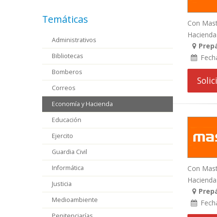
Temáticas
Con Mast
Hacienda 
Administrativos
Prepá
Bibliotecas
Fech
Bomberos
Soli
Correos
Economía y Hacienda
Educación
Ejercito
Guardia Civil
Informática
Con Maste
Hacienda e
Justicia
Prepá
Medioambiente
Fech
Penitenciarías