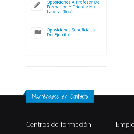
Oposiciones A Profesor De
Formación Y Orientación
Laboral (flou)
Oposiciones Suboficiales
Del Ejército
Manténgase en Contacto
Centros de formación
Empl