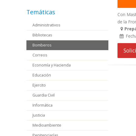
Temáticas
Con Mast
de la Fron
Administrativos
Prepá
Bibliotecas
Fech
Bomberos
Soli
Correos
Economía y Hacienda
Educación
Ejercito
Guardia Civil
Informática
Justicia
Medioambiente
Penitenciarías