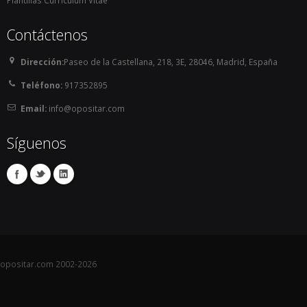
Contáctenos
Dirección:
Paseo de la Castellana, 218, 3E, 28046, Madrid, España
Teléfono:
917352895
Email:
info@opositar.com
Síguenos
opositar.com 2002-2026