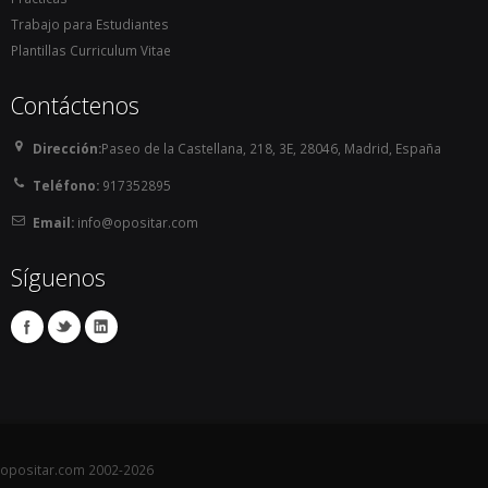
Trabajo para Estudiantes
Plantillas Curriculum Vitae
Contáctenos
Dirección:
Paseo de la Castellana, 218, 3E, 28046, Madrid, España
Teléfono:
917352895
Email:
info@opositar.com
Síguenos
opositar.com 2002-2026