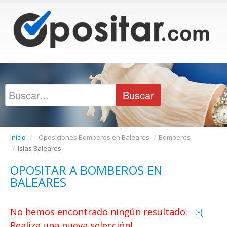
Inicio
/
- Oposiciones Bomberos en Baleares
/
Bomberos
/
Islas Baleares
OPOSITAR A BOMBEROS EN
BALEARES
No hemos encontrado ningún resultado:
:-(
Realiza una nueva selección!