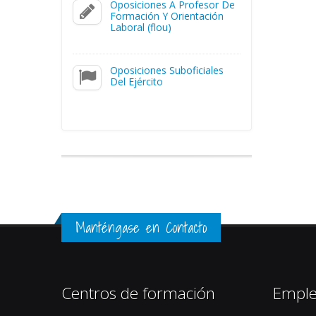
Oposiciones A Profesor De
Formación Y Orientación
Laboral (flou)
Oposiciones Suboficiales
Del Ejército
Manténgase en Contacto
Centros de formación
Empl