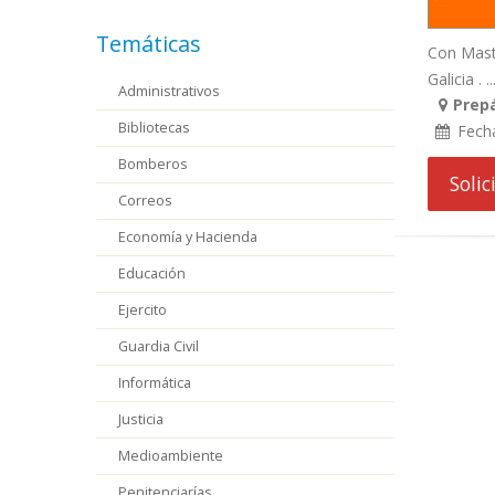
Temáticas
Con Maste
Galicia . ..
Administrativos
Prepá
Bibliotecas
Fech
Bomberos
Soli
Correos
Economía y Hacienda
Educación
Ejercito
Guardia Civil
Informática
Justicia
Medioambiente
Penitenciarías