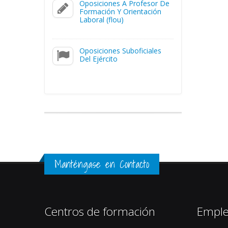
Oposiciones A Profesor De
Formación Y Orientación
Laboral (flou)
Oposiciones Suboficiales
Del Ejército
Manténgase en Contacto
Centros de formación
Empl