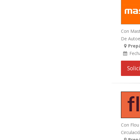
Con Maste
De Autoes
Prepá
Fech
Soli
Con Flou 
Circulació
Prepá