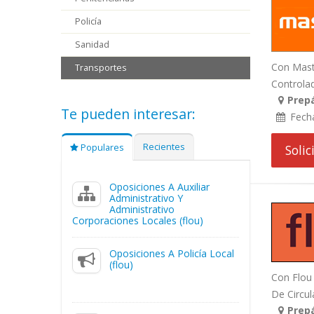
Policía
Sanidad
Con Maste
Transportes
Controlad
Prepá
Te pueden interesar:
Fech
Recientes
Populares
Soli
Oposiciones A Auxiliar
Administrativo Y
Administrativo
Corporaciones Locales (flou)
Oposiciones A Policía Local
(flou)
Con Flou 
De Circul
Prepá