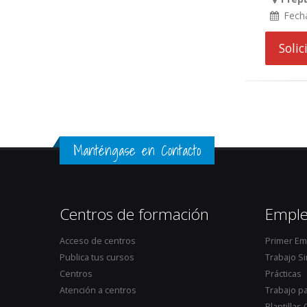
Fech
Soli
Manténgase en Contacto
Centros de formación
Empl
Acceso de centros
Primer Em
Publica tus cursos
Trabajo Si
Centros
Prácticas
Atención a centros
Trabajo p
Plantillas