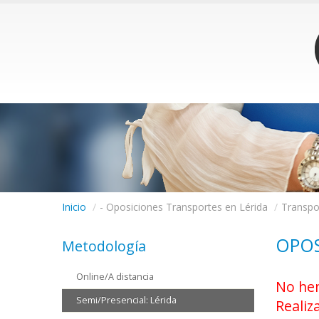
Inicio
/
- Oposiciones Transportes en Lérida
/
Transpo
OPOS
Metodología
Online/A distancia
No hem
Semi/Presencial: Lérida
Realiz