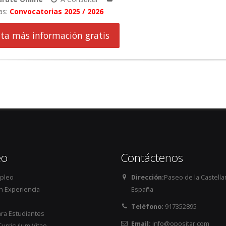
as:
Convocatorias 2025 / 2026
cita más información gratis
eo
Contáctenos
pleo
Dirección:
Paseo de la Castellan
n Experiencia
España
Teléfono:
917352895
ara Estudiantes
Email:
info@opositar.com
 Curriculum Vitae