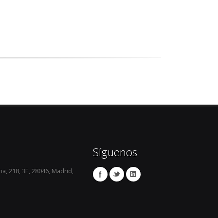
Síguenos
a, 218, 3E, 28046, Madrid,