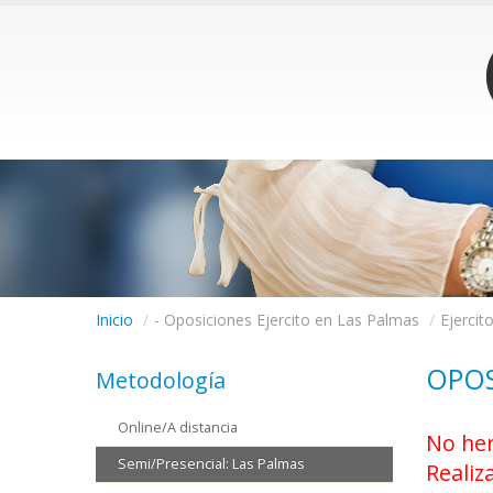
Inicio
/
- Oposiciones Ejercito en Las Palmas
/
Ejercit
OPOS
Metodología
Online/A distancia
No hem
Semi/Presencial: Las Palmas
Realiz