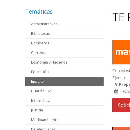
Temáticas
TE 
Administrativos
Bibliotecas
Bomberos
Correos
Economía y Hacienda
Con Maste
Educación
Ejército . .
Ejercito
Prepá
Guardia Civil
Fech
Informática
Soli
Justicia
Medioambiente
Penitenciarías