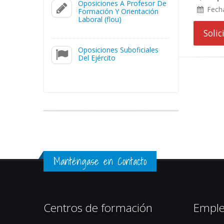
Oposiciones A Profesor De
Fech
Formación Y Orientación
Laboral (flou)
Soli
Oposiciones Suboficiales
Del Ejército
Manténgase en Contacto
Centros de formación
Empl