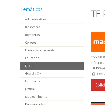
Temáticas
TE 
Administrativos
Bibliotecas
Bomberos
Correos
Economía y Hacienda
Con Maste
Educación
Ejército . .
Ejercito
Prepá
Guardia Civil
Fech
Informática
Soli
Justicia
Medioambiente
Penitenciarías