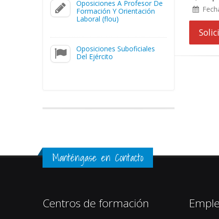
Oposiciones A Profesor De
Fech
Formación Y Orientación
Laboral (flou)
Soli
Oposiciones Suboficiales
Del Ejército
Manténgase en Contacto
Centros de formación
Empl