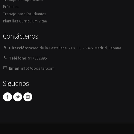
Prácticas
Trabajo para Estudiantes
Plantillas Curriculum Vitae
Contáctenos
Dirección:
Paseo de la Castellana, 218, 3E, 28046, Madrid, España
Teléfono:
917352895
Email:
info@opositar.com
Síguenos