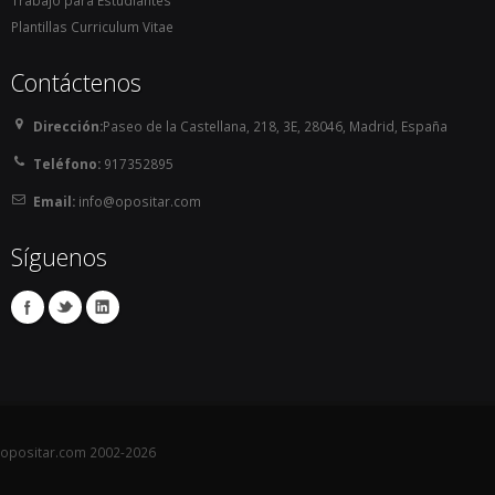
Plantillas Curriculum Vitae
Contáctenos
Dirección:
Paseo de la Castellana, 218, 3E, 28046, Madrid, España
Teléfono:
917352895
Email:
info@opositar.com
Síguenos
opositar.com 2002-2026