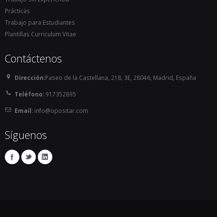
Prácticas
Trabajo para Estudiantes
Plantillas Curriculum Vitae
Contáctenos
Dirección:
Paseo de la Castellana, 218, 3E, 28046, Madrid, España
Teléfono:
917352895
Email:
info@opositar.com
Síguenos