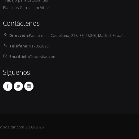
Plantillas Curriculum Vitae
Contáctenos
Dirección:
Paseo de la Castellana, 218, 3E, 28046, Madrid, España
Teléfono:
917352895
Email:
info@opositar.com
Síguenos
opositar.com 2002-2026