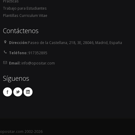
Prácticas
Trabajo para Estudiantes
Plantillas Curriculum Vitae
Contáctenos
Dirección:
Paseo de la Castellana, 218, 3E, 28046, Madrid, España
Teléfono:
917352895
Email:
info@opositar.com
Síguenos
opositar.com 2002-2026